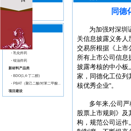
·
企业新闻
同德
·
企业视频
为加强对深圳证券
关信息披露义务人
炸药类
·
混装爆破
交易所根据《上市
·
乳化炸药
所有上市公司信息
·
铵油炸药
披露考核的中小板上
新材料产品类
家，同德化工位列其
·
BDO(1,4-丁二醇)
·
PBAT（聚己二酸/对苯二甲酸...
核优秀企业”。
项目建设
多年来,公司严格
股票上市规则》及
构，规范公司运作