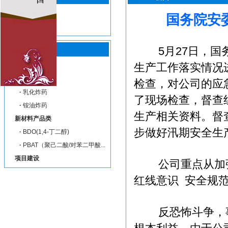
·
企业新闻
国务院安
·
企业视频
5月27日，国务
生产工作落实情况
炸药类
·
混装爆破
检查，对公司的应
·
乳化炸药
了现场检查，督查
·
铵油炸药
生产相关资料。督
新材料产品类
步做好汛期安全生
·
BDO(1,4-丁二醇)
·
PBAT（聚己二酸/对苯二甲酸...
项目建设
公司重点从加强
红线意识 安全规
反恐怖斗争，事