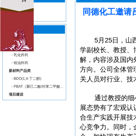
·
企业新闻
同德化工邀请
·
企业视频
5月25日，山西
炸药类
·
混装爆破
学副校长、教授、
·
乳化炸药
解，内容涉及国内
·
铵油炸药
方向。公司全体管
新材料产品类
关人员对行业、技
·
BDO(1,4-丁二醇)
·
PBAT（聚己二酸/对苯二甲酸...
项目建设
通过教授的细心
展态势有了宏观认
合生产实践开展技
心竞争力。同时，