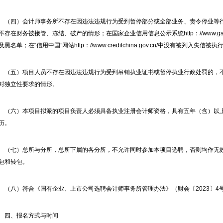
（四）会计师事务所不存在因违法违规行为受到暂停部分或全部业务、责令停业等
不存在财务被接管、冻结、破产的情形；在国家企业信用信息公示系统http：//www.gsx
及黑名单；在“信用中国”网站http：//www.creditchina.gov.cn/中没有被列入失信被
（五）项目人员不存在因违法违规行为受到吊销执业证书或暂停执业行政处罚的，
对独立性要求的情形。
（六）本项目拟派的项目负责人必须具备执业注册会计师资格，具有五年（含）以
历。
（七）总所与分所，总所下属的各分所，不允许同时参加本项目选聘，否则均作无
包和转包。
（八）符合《国有企业、上市公司选聘会计师事务所管理办法》（财会〔2023〕4
四、报名方式与时间