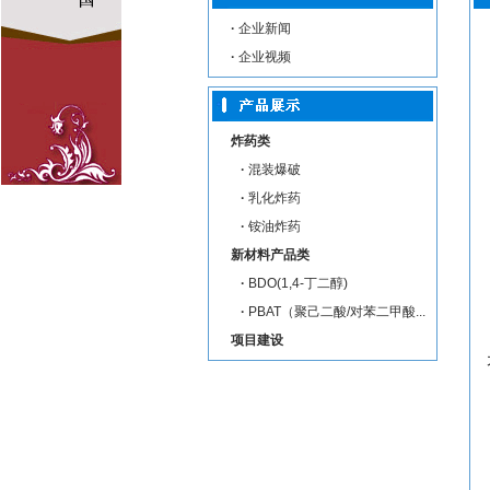
·
企业新闻
·
企业视频
炸药类
·
混装爆破
·
乳化炸药
·
铵油炸药
新材料产品类
·
BDO(1,4-丁二醇)
·
PBAT（聚己二酸/对苯二甲酸...
项目建设