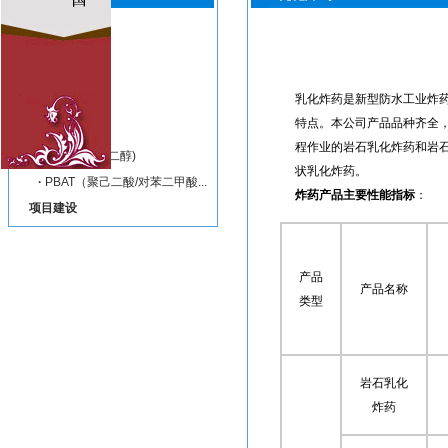
炸药类
·
混装爆破
·
乳化炸药
乳化炸药是新型防水工业炸
·
铵油炸药
特点。本公司产品品种齐全
新材料产品类
程作业的岩石乳化炸药和岩
·
BDO(1,4-丁二醇)
状乳化炸药。
·
PBAT（聚己二酸/对苯二甲酸...
炸药产品主要性能指标
：
项目建设
产品
产品名称
类型
岩石乳化
炸药