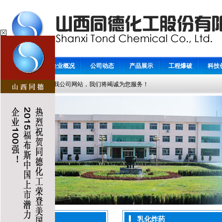
首 页
企业概况
公司动态
产品展示
工程爆破
科技
欢迎访问我公司网站，我们将竭诚为您服务！
乳化炸药